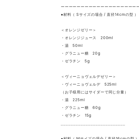
ーーーーーーーーーーーーーーーーーーー
S
/
14cm
●材料（
サイズの場合
直径
の型 ）
＜オレンジゼリー＞
200ml
・オレンジジュース
50ml
・湯
20g
・グラニュー糖
5g
・ゼラチン
＜ヴィーニョヴェルデゼリー＞
525ml
・ヴィーニョヴェルデ
（お子様用にはサイダーで同じ分量）
225ml
・湯
60g
・グラニュー糖
15g
・ゼラチン
__________________________
M
/
16cm
●材料（
サイズの場合
直径
の型 