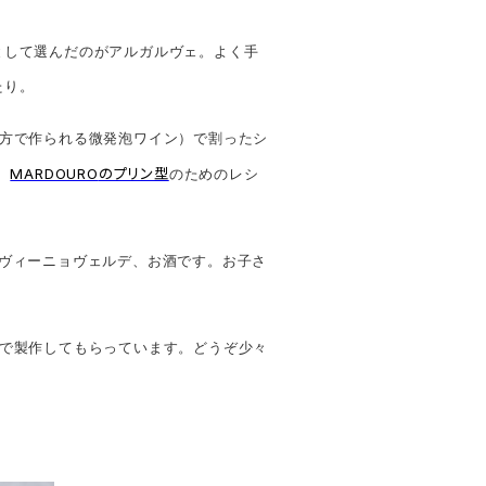
として選んだのがアルガルヴェ。よく手
たり。
方で作られる微発泡ワイン）で割ったシ
MARDOURO
のプリン型
、
のためのレシ
ヴィーニョヴェルデ、お酒です。お子さ
で製作してもらっています。どうぞ少々