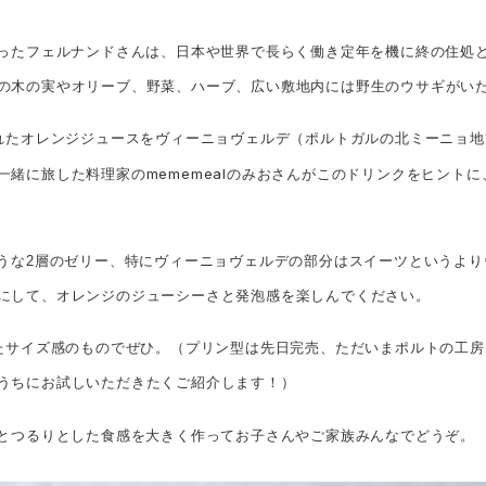
ったフェルナンドさんは、日本や世界で長らく働き定年を機に終の住処
の木の実やオリーブ、野菜、ハーブ、広い敷地内には野生のウサギがい
れたオレンジジュースをヴィーニョヴェルデ（ポルトガルの北ミーニョ地
mememeal
一緒に旅した料理家の
のみおさんがこのドリンクをヒントに
うな2層のゼリー、特にヴィーニョヴェルデの部分はスイーツというより
にして、オレンジのジューシーさと発泡感を楽しんでください。
たサイズ感のものでぜひ。（プリン型は先日完売、ただいまポルトの工房
うちにお試しいただきたくご紹介します！）
とつるりとした食感を大きく作ってお子さんやご家族みんなでどうぞ。