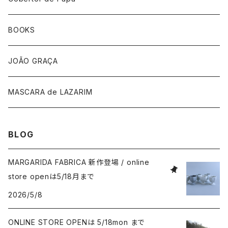
帽子
BOOKS
手袋
JOÃO GRAÇA
MASCARA de LAZARIM
BLOG
MARGARIDA FABRICA 新作登場 / online
store openは5/18月まで
2026/5/8
ONLINE STORE OPENは 5/18mon まで