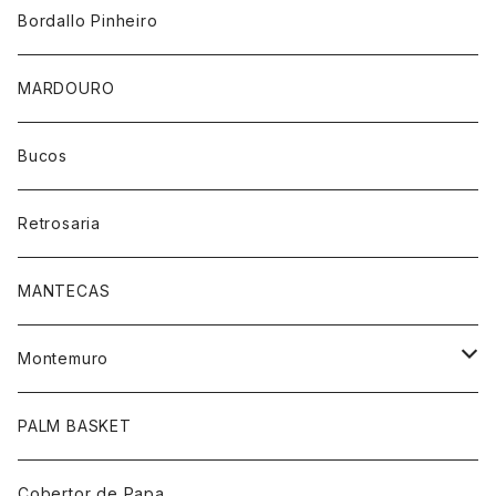
Bordallo Pinheiro
MARDOURO
Bucos
Retrosaria
MANTECAS
Montemuro
靴下柄あり
PALM BASKET
靴下ホワイト
Cobertor de Papa