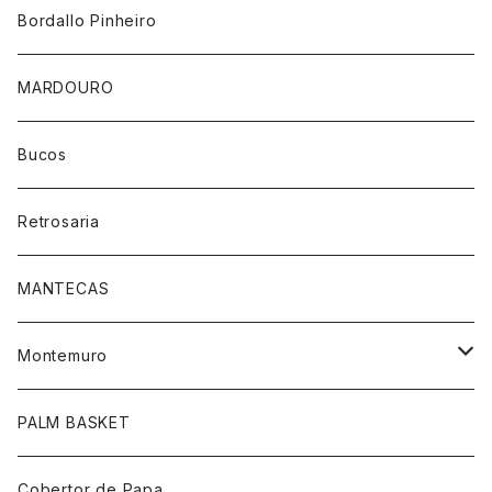
Bordallo Pinheiro
MARDOURO
Bucos
Retrosaria
MANTECAS
Montemuro
靴下柄あり
PALM BASKET
靴下ホワイト
Cobertor de Papa