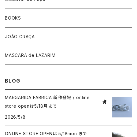
帽子
BOOKS
手袋
JOÃO GRAÇA
MASCARA de LAZARIM
BLOG
MARGARIDA FABRICA 新作登場 / online
store openは5/18月まで
2026/5/8
ONLINE STORE OPENは 5/18mon まで