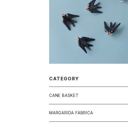
SOLD OUT
Andorinha つばめ - S
¥4,180
CATEGORY
CANE BASKET
MARGARIDA FABRICA