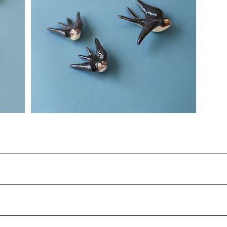
SOLD OUT
Andorinha つばめ - M
¥5,940