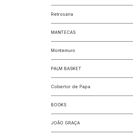
Retrosaria
MANTECAS
Montemuro
靴下柄あり
PALM BASKET
靴下ホワイト
Cobertor de Papa
帽子
BOOKS
手袋
JOÃO GRAÇA