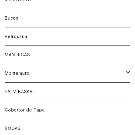
Bucos
Retrosaria
MANTECAS
Montemuro
靴下柄あり
PALM BASKET
靴下ホワイト
Cobertor de Papa
帽子
BOOKS