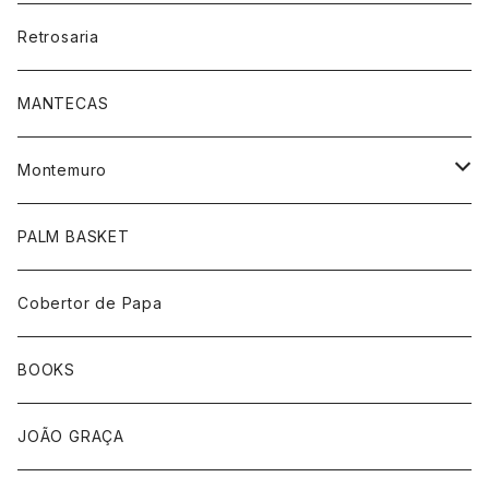
Retrosaria
MANTECAS
Montemuro
靴下柄あり
PALM BASKET
靴下ホワイト
Cobertor de Papa
帽子
BOOKS
手袋
JOÃO GRAÇA