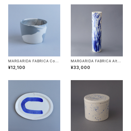
MARGARIDA FABRICA Cop
MARGARIDA FABRICA Alta j
enhagen
ar
¥12,100
¥33,000