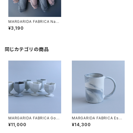
MARGARIDA FABRICA Napk
in Ring
¥3,190
同じカテゴリの商品
MARGARIDA FABRICA Gobl
MARGARIDA FABRICA Esbe
et PEDRA
lta cup
¥11,000
¥14,300