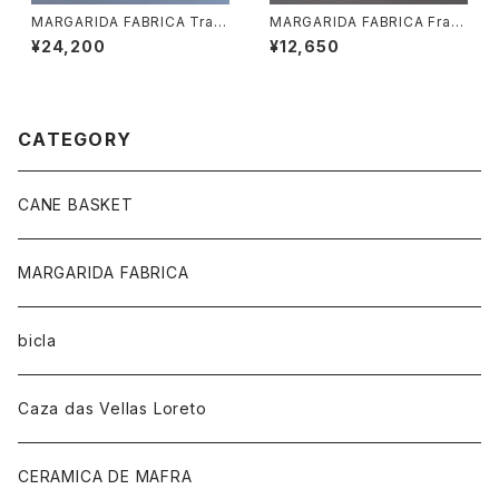
MARGARIDA FABRICA Trav
MARGARIDA FABRICA Fras
essa Plate Nr.1
co Pot
¥24,200
¥12,650
CATEGORY
CANE BASKET
MARGARIDA FABRICA
bicla
Caza das Vellas Loreto
CERAMICA DE MAFRA