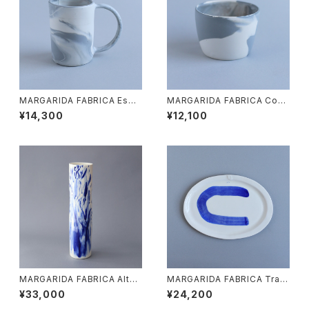
MARGARIDA FABRICA Esbe
MARGARIDA FABRICA Cop
lta cup
enhagen
¥14,300
¥12,100
MARGARIDA FABRICA Alta j
MARGARIDA FABRICA Trav
ar
essa Plate Nr.1
¥33,000
¥24,200