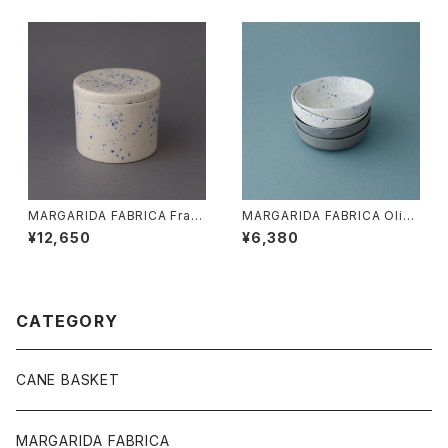
MARGARIDA FABRICA Fras
MARGARIDA FABRICA Olive
co Pot
& Salt Bowl
¥12,650
¥6,380
CATEGORY
CANE BASKET
MARGARIDA FABRICA