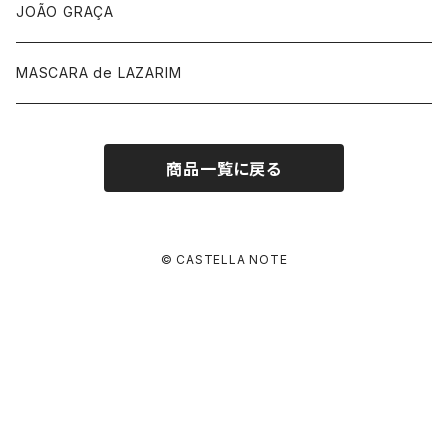
手袋
JOÃO GRAÇA
MASCARA de LAZARIM
商品一覧に戻る
© CASTELLA NOTE