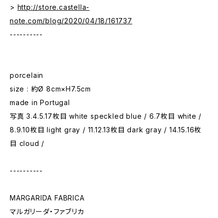
>
http://store.castella-
note.com/blog/2020/04/18/161737
----------
porcelain
size : 約Ø 8cm×H7.5cm
made in Portugal
写真 3.4.5.17枚目 white speckled blue / 6.7枚目 white /
8.9.10枚目 light gray / 11.12.13枚目 dark gray / 14.15.16枚
目 cloud /
----------
MARGARIDA FABRICA
マルガリーダ・ファブリカ