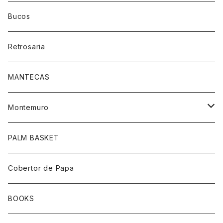
Bucos
Retrosaria
MANTECAS
Montemuro
靴下柄あり
PALM BASKET
靴下ホワイト
Cobertor de Papa
帽子
BOOKS