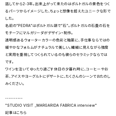
話してから2-3年。出来上がって来たのはポルトガルの景色をつく
るパーツからイメージした、ちょっと想像を超えたユニークな形で
した。
名前の”PEDRA”はポルトガル語で”石”。ポルトガルの石畳の石を
モチーフにマルガリーダがデザイン・制作。
透明感あるウォーターカラーの色彩と釉薬に、手仕事ならではの
緩やかなフォルムがナチュラルで美しい。繊細に見えながら強度
と実用を重視してつくられているのも彼らのセラミックならでは
です。
ワインを注いてゆったり過ごす休日の夕暮れ時に、コーヒーやお
茶、アイスやヨーグルトにデザートに、たくさんのシーンでおたのし
みください。
----------
"STUDIO VISIT _MARGARIDA FABRICA interview"
記事はこちら